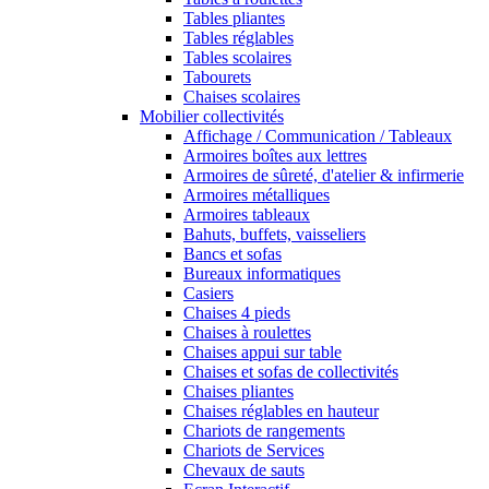
Tables pliantes
Tables réglables
Tables scolaires
Tabourets
Chaises scolaires
Mobilier collectivités
Affichage / Communication / Tableaux
Armoires boîtes aux lettres
Armoires de sûreté, d'atelier & infirmerie
Armoires métalliques
Armoires tableaux
Bahuts, buffets, vaisseliers
Bancs et sofas
Bureaux informatiques
Casiers
Chaises 4 pieds
Chaises à roulettes
Chaises appui sur table
Chaises et sofas de collectivités
Chaises pliantes
Chaises réglables en hauteur
Chariots de rangements
Chariots de Services
Chevaux de sauts