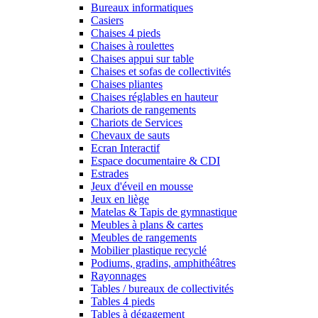
Bureaux informatiques
Casiers
Chaises 4 pieds
Chaises à roulettes
Chaises appui sur table
Chaises et sofas de collectivités
Chaises pliantes
Chaises réglables en hauteur
Chariots de rangements
Chariots de Services
Chevaux de sauts
Ecran Interactif
Espace documentaire & CDI
Estrades
Jeux d'éveil en mousse
Jeux en liège
Matelas & Tapis de gymnastique
Meubles à plans & cartes
Meubles de rangements
Mobilier plastique recyclé
Podiums, gradins, amphithéâtres
Rayonnages
Tables / bureaux de collectivités
Tables 4 pieds
Tables à dégagement