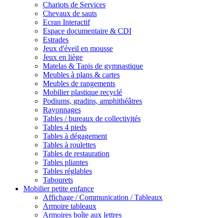
Chariots de Services
Chevaux de sauts
Ecran Interactif
Espace documentaire & CDI
Estrades
Jeux d'éveil en mousse
Jeux en liège
Matelas & Tapis de gymnastique
Meubles à plans & cartes
Meubles de rangements
Mobilier plastique recyclé
Podiums, gradins, amphithéâtres
Rayonnages
Tables / bureaux de collectivités
Tables 4 pieds
Tables à dégagement
Tables à roulettes
Tables de restauration
Tables pliantes
Tables réglables
Tabourets
Mobilier petite enfance
Affichage / Communication / Tableaux
Armoire tableaux
Armoires boîte aux lettres