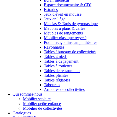
Ecran Interactif
Espace documentaire & CDI
Estrades
Jeux d'éveil en mousse
Jeux en liège
Matelas & Tapis de gymnastique
Meubles à plans & cartes
Meubles de rangements
Mobilier plastique recyclé
Podiums, gradins, amphithéâtres
Rayonnages
Tables / bureaux de collectivités
Tables 4 pieds
Tables à dégagement
Tables à roulettes
Tables de restauration
Tables pliantes
Tables réglables
Tabourets
Armoires de collectivités
Qui sommes-nous
Mobilier scolaire
Mobilier petite enfance
Mobilier de collectivités
Catalogues