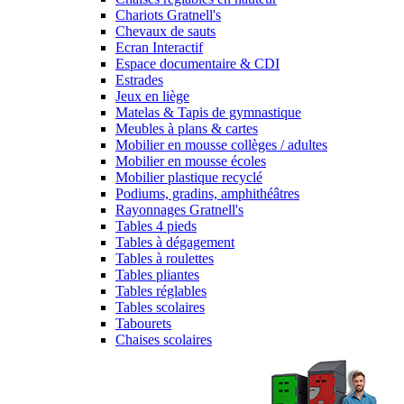
Chariots Gratnell's
Chevaux de sauts
Ecran Interactif
Espace documentaire & CDI
Estrades
Jeux en liège
Matelas & Tapis de gymnastique
Meubles à plans & cartes
Mobilier en mousse collèges / adultes
Mobilier en mousse écoles
Mobilier plastique recyclé
Podiums, gradins, amphithéâtres
Rayonnages Gratnell's
Tables 4 pieds
Tables à dégagement
Tables à roulettes
Tables pliantes
Tables réglables
Tables scolaires
Tabourets
Chaises scolaires