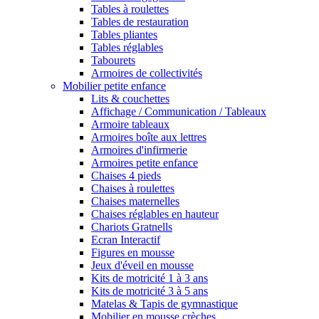
Tables à roulettes
Tables de restauration
Tables pliantes
Tables réglables
Tabourets
Armoires de collectivités
Mobilier petite enfance
Lits & couchettes
Affichage / Communication / Tableaux
Armoire tableaux
Armoires boîte aux lettres
Armoires d'infirmerie
Armoires petite enfance
Chaises 4 pieds
Chaises à roulettes
Chaises maternelles
Chaises réglables en hauteur
Chariots Gratnells
Ecran Interactif
Figures en mousse
Jeux d'éveil en mousse
Kits de motricité 1 à 3 ans
Kits de motricité 3 à 5 ans
Matelas & Tapis de gymnastique
Mobilier en mousse crèches