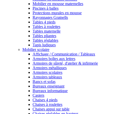
Mobilier en mousse maternelles
Piscines à balles
Protections murales en mousse
Rayonnages Gratnells
Tables 4 pieds
Tables à roulettes
Tables maternelle
Tables pliantes
Tables réglables
Tapis ludiques
Mobilier scolaire
Affichage / Communication / Tableaux
Armoires boîtes aux lettres
Armoires de sûreté, d'atelier & infirmerie
Armoires métalliques
Armoires scolaires
Armoires tableaux
Bancs et sofas
Bureaux enseignant
Bureaux informatique
Casiers
Chaises 4 pieds
Chaises à roulettes
Chaises appui sur table
Chaises réglables en hauteur