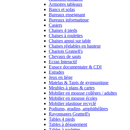
Armoires tableaux
Bancs et sofas
Bureaux enseignant
Bureaux informatique
Casiers
Chaises 4 pieds
Chaises à roulettes
Chaises appui sur table
Chaises réglables en hauteur
Chariots Gratnell's
Chevaux de sauts
Ecran Interactif
Espace documentaire & CDI
Estrades
Jeux en liège
Matelas & Tapis de gymnastique
Meubles à plans & cartes
Mobilier en mousse collèges / adultes
Mobilier en mousse écoles
Mobilier plastique recyclé
Podiums, gradins, amphithéâtres
Rayonnages Gratnell's
Tables 4 pieds
Tables à dégagement
Tables à roulettes