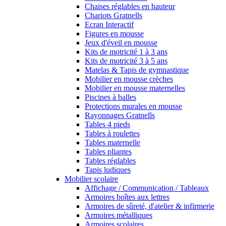
Chaises réglables en hauteur
Chariots Gratnells
Ecran Interactif
Figures en mousse
Jeux d'éveil en mousse
Kits de motricité 1 à 3 ans
Kits de motricité 3 à 5 ans
Matelas & Tapis de gymnastique
Mobilier en mousse crèches
Mobilier en mousse maternelles
Piscines à balles
Protections murales en mousse
Rayonnages Gratnells
Tables 4 pieds
Tables à roulettes
Tables maternelle
Tables pliantes
Tables réglables
Tapis ludiques
Mobilier scolaire
Affichage / Communication / Tableaux
Armoires boîtes aux lettres
Armoires de sûreté, d'atelier & infirmerie
Armoires métalliques
Armoires scolaires