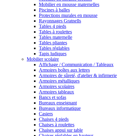
Mobilier en mousse maternelles
Piscines à balles
Protections murales en mousse
Rayonnages Gratnells
Tables 4 pieds
Tables à roulettes
Tables maternelle
Tables pliantes
Tables réglables
Tapis ludiques
Mobilier scolaire
Affichage / Communication / Tableaux
Armoires boîtes aux lettres
Armoires de sûreté, d'atelier & infirmerie
Armoires métalliques
Armoires scolaires
Armoires tableaux
Bancs et sofas
Bureaux enseignant
Bureaux informatique
Casiers
Chaises 4 pieds
Chaises à roulettes
Chaises appui sur table
Chaises réglables en hauteur