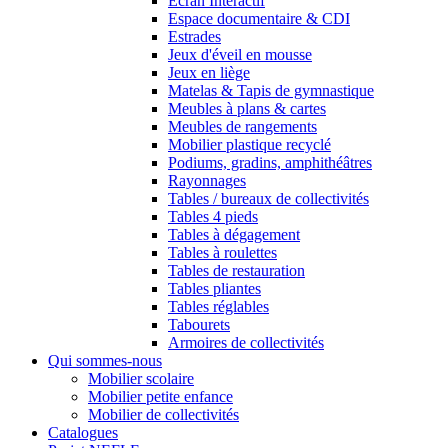
Ecran Interactif
Espace documentaire & CDI
Estrades
Jeux d'éveil en mousse
Jeux en liège
Matelas & Tapis de gymnastique
Meubles à plans & cartes
Meubles de rangements
Mobilier plastique recyclé
Podiums, gradins, amphithéâtres
Rayonnages
Tables / bureaux de collectivités
Tables 4 pieds
Tables à dégagement
Tables à roulettes
Tables de restauration
Tables pliantes
Tables réglables
Tabourets
Armoires de collectivités
Qui sommes-nous
Mobilier scolaire
Mobilier petite enfance
Mobilier de collectivités
Catalogues