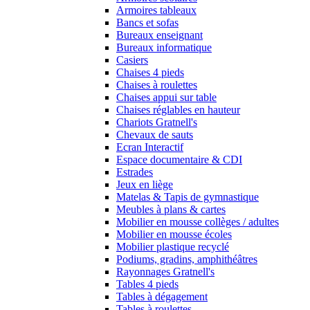
Armoires tableaux
Bancs et sofas
Bureaux enseignant
Bureaux informatique
Casiers
Chaises 4 pieds
Chaises à roulettes
Chaises appui sur table
Chaises réglables en hauteur
Chariots Gratnell's
Chevaux de sauts
Ecran Interactif
Espace documentaire & CDI
Estrades
Jeux en liège
Matelas & Tapis de gymnastique
Meubles à plans & cartes
Mobilier en mousse collèges / adultes
Mobilier en mousse écoles
Mobilier plastique recyclé
Podiums, gradins, amphithéâtres
Rayonnages Gratnell's
Tables 4 pieds
Tables à dégagement
Tables à roulettes