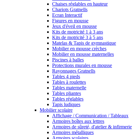
Chaises réglables en hauteur
Chariots Gratnells
Ecran Interactif
Figures en mousse
Jeux d'éveil en mousse
Kits de motricité 1 à 3 ans
Kits de motricité 3 à 5 ans
Matelas & Tapis de gymnastique
Mobilier en mousse crèches
Mobilier en mousse maternelles
Piscines à balles
Protections murales en mousse
Rayonnages Gratnells
Tables 4 pieds
Tables à roulettes
Tables maternelle
Tables pliantes
Tables réglables
Tapis ludiques
Mobilier scolaire
Affichage / Communication / Tableaux
Armoires boîtes aux lettres
Armoires de sûreté, d'atelier & infirmerie
Armoires métalliques
Armoires scolaires