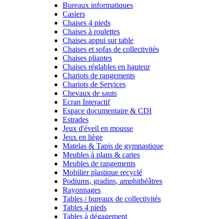
Bureaux informatiques
Casiers
Chaises 4 pieds
Chaises à roulettes
Chaises appui sur table
Chaises et sofas de collectivités
Chaises pliantes
Chaises réglables en hauteur
Chariots de rangements
Chariots de Services
Chevaux de sauts
Ecran Interactif
Espace documentaire & CDI
Estrades
Jeux d'éveil en mousse
Jeux en liège
Matelas & Tapis de gymnastique
Meubles à plans & cartes
Meubles de rangements
Mobilier plastique recyclé
Podiums, gradins, amphithéâtres
Rayonnages
Tables / bureaux de collectivités
Tables 4 pieds
Tables à dégagement