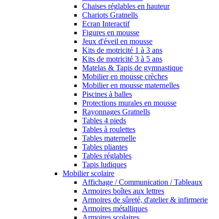
Chaises réglables en hauteur
Chariots Gratnells
Ecran Interactif
Figures en mousse
Jeux d'éveil en mousse
Kits de motricité 1 à 3 ans
Kits de motricité 3 à 5 ans
Matelas & Tapis de gymnastique
Mobilier en mousse crèches
Mobilier en mousse maternelles
Piscines à balles
Protections murales en mousse
Rayonnages Gratnells
Tables 4 pieds
Tables à roulettes
Tables maternelle
Tables pliantes
Tables réglables
Tapis ludiques
Mobilier scolaire
Affichage / Communication / Tableaux
Armoires boîtes aux lettres
Armoires de sûreté, d'atelier & infirmerie
Armoires métalliques
Armoires scolaires