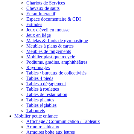
Chariots de Services
Chevaux de sauts
Ecran Interactif
Espace documentaire & CDI
Estrades
Jeux d'éveil en mousse
Jeux en liège
Matelas & Tapis de gymnastique
Meubles à plans & cartes
Meubles de rangements
Mobilier plastique recyclé
Podiums, gradins, amphithéâtres
Rayonnages
Tables / bureaux de collectivités
Tables 4 pieds
Tables à dégagement
Tables à roulettes
Tables de restauration
Tables pliantes
Tables réglables
Tabourets
Mobilier petite enfance
Affichage / Communication / Tableaux
Armoire tableaux
Armoires boîte aux lettres