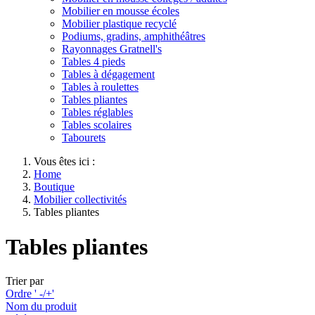
Mobilier en mousse écoles
Mobilier plastique recyclé
Podiums, gradins, amphithéâtres
Rayonnages Gratnell's
Tables 4 pieds
Tables à dégagement
Tables à roulettes
Tables pliantes
Tables réglables
Tables scolaires
Tabourets
Vous êtes ici :
Home
Boutique
Mobilier collectivités
Tables pliantes
Tables pliantes
Trier par
Ordre ' -/+'
Nom du produit