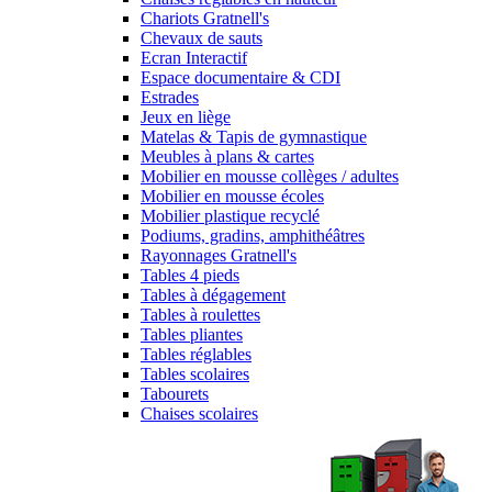
Chariots Gratnell's
Chevaux de sauts
Ecran Interactif
Espace documentaire & CDI
Estrades
Jeux en liège
Matelas & Tapis de gymnastique
Meubles à plans & cartes
Mobilier en mousse collèges / adultes
Mobilier en mousse écoles
Mobilier plastique recyclé
Podiums, gradins, amphithéâtres
Rayonnages Gratnell's
Tables 4 pieds
Tables à dégagement
Tables à roulettes
Tables pliantes
Tables réglables
Tables scolaires
Tabourets
Chaises scolaires