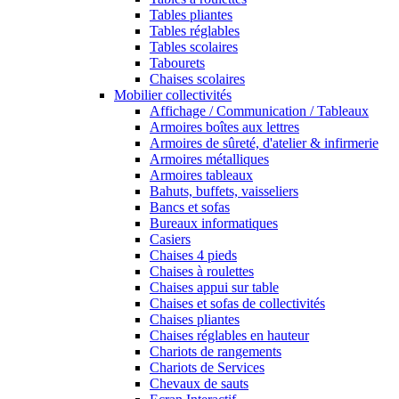
Tables pliantes
Tables réglables
Tables scolaires
Tabourets
Chaises scolaires
Mobilier collectivités
Affichage / Communication / Tableaux
Armoires boîtes aux lettres
Armoires de sûreté, d'atelier & infirmerie
Armoires métalliques
Armoires tableaux
Bahuts, buffets, vaisseliers
Bancs et sofas
Bureaux informatiques
Casiers
Chaises 4 pieds
Chaises à roulettes
Chaises appui sur table
Chaises et sofas de collectivités
Chaises pliantes
Chaises réglables en hauteur
Chariots de rangements
Chariots de Services
Chevaux de sauts