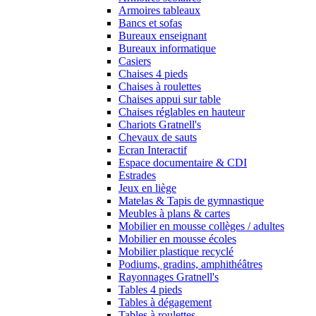
Armoires tableaux
Bancs et sofas
Bureaux enseignant
Bureaux informatique
Casiers
Chaises 4 pieds
Chaises à roulettes
Chaises appui sur table
Chaises réglables en hauteur
Chariots Gratnell's
Chevaux de sauts
Ecran Interactif
Espace documentaire & CDI
Estrades
Jeux en liège
Matelas & Tapis de gymnastique
Meubles à plans & cartes
Mobilier en mousse collèges / adultes
Mobilier en mousse écoles
Mobilier plastique recyclé
Podiums, gradins, amphithéâtres
Rayonnages Gratnell's
Tables 4 pieds
Tables à dégagement
Tables à roulettes