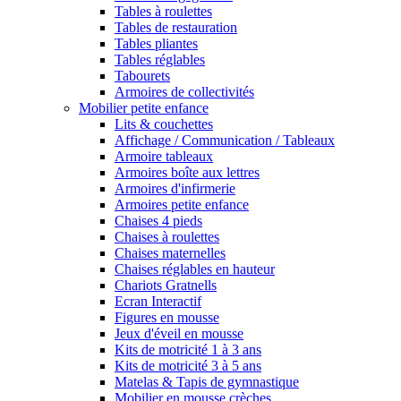
Tables à roulettes
Tables de restauration
Tables pliantes
Tables réglables
Tabourets
Armoires de collectivités
Mobilier petite enfance
Lits & couchettes
Affichage / Communication / Tableaux
Armoire tableaux
Armoires boîte aux lettres
Armoires d'infirmerie
Armoires petite enfance
Chaises 4 pieds
Chaises à roulettes
Chaises maternelles
Chaises réglables en hauteur
Chariots Gratnells
Ecran Interactif
Figures en mousse
Jeux d'éveil en mousse
Kits de motricité 1 à 3 ans
Kits de motricité 3 à 5 ans
Matelas & Tapis de gymnastique
Mobilier en mousse crèches