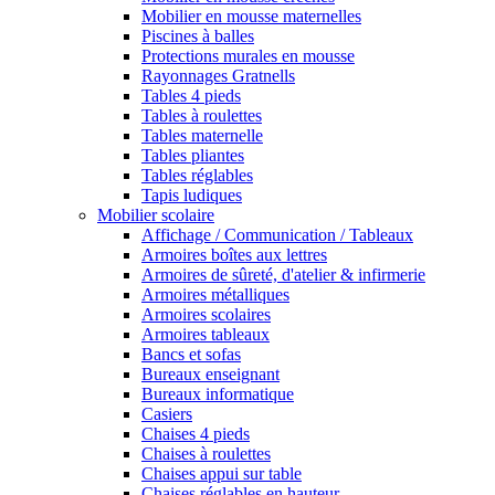
Mobilier en mousse maternelles
Piscines à balles
Protections murales en mousse
Rayonnages Gratnells
Tables 4 pieds
Tables à roulettes
Tables maternelle
Tables pliantes
Tables réglables
Tapis ludiques
Mobilier scolaire
Affichage / Communication / Tableaux
Armoires boîtes aux lettres
Armoires de sûreté, d'atelier & infirmerie
Armoires métalliques
Armoires scolaires
Armoires tableaux
Bancs et sofas
Bureaux enseignant
Bureaux informatique
Casiers
Chaises 4 pieds
Chaises à roulettes
Chaises appui sur table
Chaises réglables en hauteur