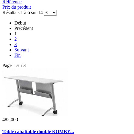
Référence
Prix du produit
Résultats 1 à 6 sur 14
Début
Précédent
1
2
3
Suivant
Fin
Page 1 sur 3
482,00 €
Table rabattable double KOMBY...