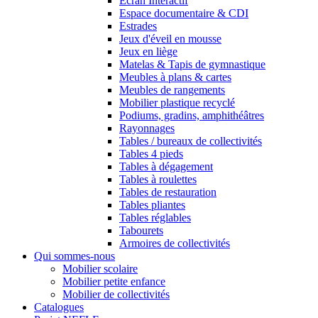
Ecran Interactif
Espace documentaire & CDI
Estrades
Jeux d'éveil en mousse
Jeux en liège
Matelas & Tapis de gymnastique
Meubles à plans & cartes
Meubles de rangements
Mobilier plastique recyclé
Podiums, gradins, amphithéâtres
Rayonnages
Tables / bureaux de collectivités
Tables 4 pieds
Tables à dégagement
Tables à roulettes
Tables de restauration
Tables pliantes
Tables réglables
Tabourets
Armoires de collectivités
Qui sommes-nous
Mobilier scolaire
Mobilier petite enfance
Mobilier de collectivités
Catalogues