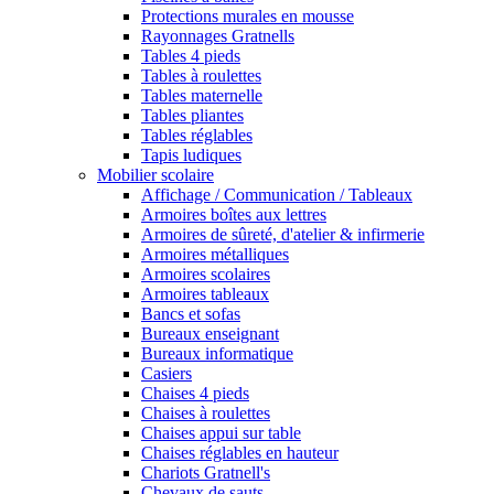
Protections murales en mousse
Rayonnages Gratnells
Tables 4 pieds
Tables à roulettes
Tables maternelle
Tables pliantes
Tables réglables
Tapis ludiques
Mobilier scolaire
Affichage / Communication / Tableaux
Armoires boîtes aux lettres
Armoires de sûreté, d'atelier & infirmerie
Armoires métalliques
Armoires scolaires
Armoires tableaux
Bancs et sofas
Bureaux enseignant
Bureaux informatique
Casiers
Chaises 4 pieds
Chaises à roulettes
Chaises appui sur table
Chaises réglables en hauteur
Chariots Gratnell's
Chevaux de sauts