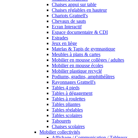
Chaises appui sur table
Chaises réglables en hauteur
Chariots Gratnell's
Chevaux de sauts
Ecran Interactif
Espace documentaire & CDI
Estrades
Jeux en liège
Matelas & Tapis de gymnastique
Meubles à plans & cartes
Mobilier en mousse collèges / adultes
Mobilier en mousse écoles
Mobilier plastique recyclé
Podiums, gradins, amphithéâtres
Rayonnages Gratnell's
Tables 4 pieds
Tables à dégagement
Tables à roulettes
Tables pliantes
Tables réglables
Tables scolaires
Tabourets
Chaises scolaires
Mobilier collectivités
Affichage / Communication / Tableaux