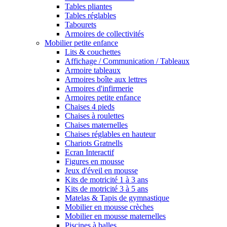
Tables pliantes
Tables réglables
Tabourets
Armoires de collectivités
Mobilier petite enfance
Lits & couchettes
Affichage / Communication / Tableaux
Armoire tableaux
Armoires boîte aux lettres
Armoires d'infirmerie
Armoires petite enfance
Chaises 4 pieds
Chaises à roulettes
Chaises maternelles
Chaises réglables en hauteur
Chariots Gratnells
Ecran Interactif
Figures en mousse
Jeux d'éveil en mousse
Kits de motricité 1 à 3 ans
Kits de motricité 3 à 5 ans
Matelas & Tapis de gymnastique
Mobilier en mousse crèches
Mobilier en mousse maternelles
Piscines à balles