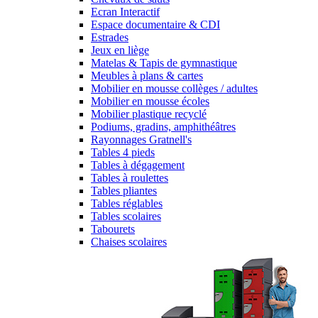
Ecran Interactif
Espace documentaire & CDI
Estrades
Jeux en liège
Matelas & Tapis de gymnastique
Meubles à plans & cartes
Mobilier en mousse collèges / adultes
Mobilier en mousse écoles
Mobilier plastique recyclé
Podiums, gradins, amphithéâtres
Rayonnages Gratnell's
Tables 4 pieds
Tables à dégagement
Tables à roulettes
Tables pliantes
Tables réglables
Tables scolaires
Tabourets
Chaises scolaires