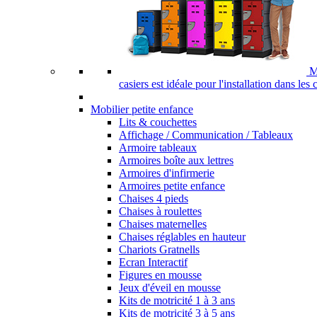
M
casiers est idéale pour l'installation dans les
Mobilier petite enfance
Lits & couchettes
Affichage / Communication / Tableaux
Armoire tableaux
Armoires boîte aux lettres
Armoires d'infirmerie
Armoires petite enfance
Chaises 4 pieds
Chaises à roulettes
Chaises maternelles
Chaises réglables en hauteur
Chariots Gratnells
Ecran Interactif
Figures en mousse
Jeux d'éveil en mousse
Kits de motricité 1 à 3 ans
Kits de motricité 3 à 5 ans