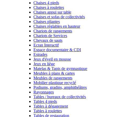
Chaises 4 pieds
Chaises à roulettes
Chaises appui sur table
Chaises et sofas de collectivités
Chaises pliantes
Chaises réglables en hauteur
Chariots de rangements
Chariots de Services
Chevaux de sauts
Ecran Interactif
Espace documentaire & CDI
Estrades
Jeux d'éveil en mousse
Jeux en liège
Matelas & Tapis de gymnastique
Meubles à plans & cartes
Meubles de rangements
Mobilier plastique recyclé
Podiums, gradins, amphithéâtres
Rayonnages
Tables / bureaux de collectivités
Tables 4 pieds
Tables à dégagement
Tables à roulettes
Tables de restauration