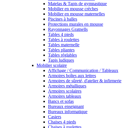
Matelas & Tapis de gymnastique
Mobilier en mousse crèches
Mobilier en mousse maternelles
Piscines à balles
Protections murales en mousse
Rayonnages Gratnells
Tables 4 pieds
Tables à roulettes
Tables maternelle
Tables pliantes
Tables réglables
Tapis ludiques
Mobilier scolaire
Affichage / Communication / Tableaux
Armoires boîtes aux lettres
Armoires de sûreté, d'atelier & infirmerie
Armoires métalliques
Armoires scolaires
Armoires tableaux
Bancs et sofas
Bureaux enseignant
Bureaux informatique
Casiers
Chaises 4 pieds
Chaises à roulettes