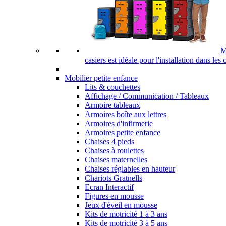
M
casiers est idéale pour l'installation dans les
Mobilier petite enfance
Lits & couchettes
Affichage / Communication / Tableaux
Armoire tableaux
Armoires boîte aux lettres
Armoires d'infirmerie
Armoires petite enfance
Chaises 4 pieds
Chaises à roulettes
Chaises maternelles
Chaises réglables en hauteur
Chariots Gratnells
Ecran Interactif
Figures en mousse
Jeux d'éveil en mousse
Kits de motricité 1 à 3 ans
Kits de motricité 3 à 5 ans