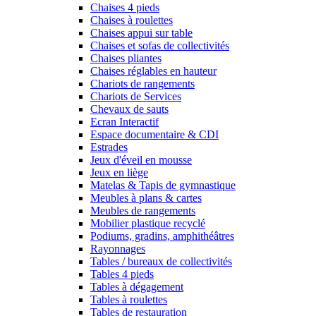
Chaises 4 pieds
Chaises à roulettes
Chaises appui sur table
Chaises et sofas de collectivités
Chaises pliantes
Chaises réglables en hauteur
Chariots de rangements
Chariots de Services
Chevaux de sauts
Ecran Interactif
Espace documentaire & CDI
Estrades
Jeux d'éveil en mousse
Jeux en liège
Matelas & Tapis de gymnastique
Meubles à plans & cartes
Meubles de rangements
Mobilier plastique recyclé
Podiums, gradins, amphithéâtres
Rayonnages
Tables / bureaux de collectivités
Tables 4 pieds
Tables à dégagement
Tables à roulettes
Tables de restauration