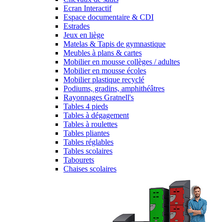
Ecran Interactif
Espace documentaire & CDI
Estrades
Jeux en liège
Matelas & Tapis de gymnastique
Meubles à plans & cartes
Mobilier en mousse collèges / adultes
Mobilier en mousse écoles
Mobilier plastique recyclé
Podiums, gradins, amphithéâtres
Rayonnages Gratnell's
Tables 4 pieds
Tables à dégagement
Tables à roulettes
Tables pliantes
Tables réglables
Tables scolaires
Tabourets
Chaises scolaires