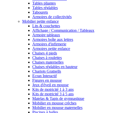
Tables pliantes
Tables réglables
Tabourets
Armoires de collectivités
Mobilier petite enfance
Lits & couchettes
Affichage / Communication / Tableaux
Armoire tableaux
Armoires boîte aux lettres
Armoires d'infirmerie
Armoires petite enfance
Chaises 4 pieds
Chaises à roulettes
Chaises maternelles
Chaises réglables en hauteur
Chariots Gratnells
Ecran Interactif
Figures en mousse
Jeux d'éveil en mousse
Kits de motricité 1 à 3 ans
Kits de motricité 3 à 5 ans
Matelas & Tapis de gymnastique
Mobilier en mousse crèches
Mobilier en mousse maternelles
Piscines à balles