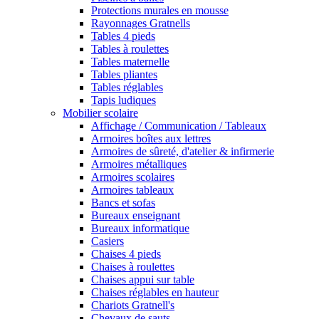
Protections murales en mousse
Rayonnages Gratnells
Tables 4 pieds
Tables à roulettes
Tables maternelle
Tables pliantes
Tables réglables
Tapis ludiques
Mobilier scolaire
Affichage / Communication / Tableaux
Armoires boîtes aux lettres
Armoires de sûreté, d'atelier & infirmerie
Armoires métalliques
Armoires scolaires
Armoires tableaux
Bancs et sofas
Bureaux enseignant
Bureaux informatique
Casiers
Chaises 4 pieds
Chaises à roulettes
Chaises appui sur table
Chaises réglables en hauteur
Chariots Gratnell's
Chevaux de sauts