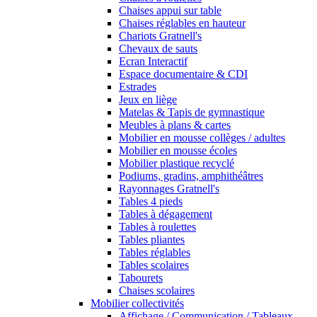
Chaises appui sur table
Chaises réglables en hauteur
Chariots Gratnell's
Chevaux de sauts
Ecran Interactif
Espace documentaire & CDI
Estrades
Jeux en liège
Matelas & Tapis de gymnastique
Meubles à plans & cartes
Mobilier en mousse collèges / adultes
Mobilier en mousse écoles
Mobilier plastique recyclé
Podiums, gradins, amphithéâtres
Rayonnages Gratnell's
Tables 4 pieds
Tables à dégagement
Tables à roulettes
Tables pliantes
Tables réglables
Tables scolaires
Tabourets
Chaises scolaires
Mobilier collectivités
Affichage / Communication / Tableaux