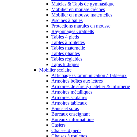
Matelas & Tapis de gymnastique
Mobilier en mousse crèches
Mobilier en mousse maternelles
Piscines à balles
Protections murales en mousse
Rayonnages Gratnells
Tables 4 pieds
Tables à roulettes
Tables maternelle
Tables pliantes
Tables réglables
Tapis ludiques
Mobilier scolaire
Affichage / Communication / Tableaux
Armoires boîtes aux lettres
Armoires de sûreté, d'atelier & infirmerie
Armoires métalliques
Armoires scolaires
Armoires tableaux
Bancs et sofas
Bureaux enseignant
Bureaux informatique
Casiers
Chaises 4 pieds
Chaises à roulettes