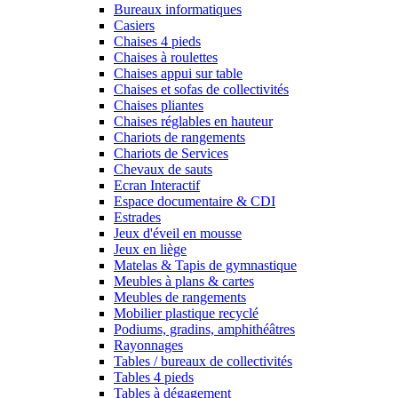
Bureaux informatiques
Casiers
Chaises 4 pieds
Chaises à roulettes
Chaises appui sur table
Chaises et sofas de collectivités
Chaises pliantes
Chaises réglables en hauteur
Chariots de rangements
Chariots de Services
Chevaux de sauts
Ecran Interactif
Espace documentaire & CDI
Estrades
Jeux d'éveil en mousse
Jeux en liège
Matelas & Tapis de gymnastique
Meubles à plans & cartes
Meubles de rangements
Mobilier plastique recyclé
Podiums, gradins, amphithéâtres
Rayonnages
Tables / bureaux de collectivités
Tables 4 pieds
Tables à dégagement