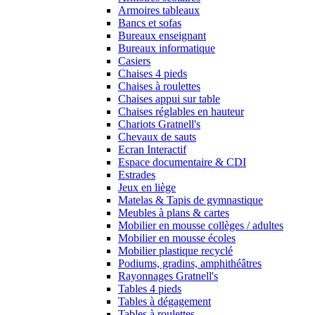
Armoires tableaux
Bancs et sofas
Bureaux enseignant
Bureaux informatique
Casiers
Chaises 4 pieds
Chaises à roulettes
Chaises appui sur table
Chaises réglables en hauteur
Chariots Gratnell's
Chevaux de sauts
Ecran Interactif
Espace documentaire & CDI
Estrades
Jeux en liège
Matelas & Tapis de gymnastique
Meubles à plans & cartes
Mobilier en mousse collèges / adultes
Mobilier en mousse écoles
Mobilier plastique recyclé
Podiums, gradins, amphithéâtres
Rayonnages Gratnell's
Tables 4 pieds
Tables à dégagement
Tables à roulettes