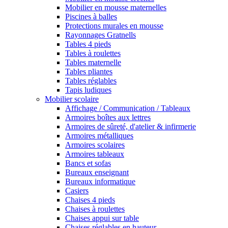
Mobilier en mousse maternelles
Piscines à balles
Protections murales en mousse
Rayonnages Gratnells
Tables 4 pieds
Tables à roulettes
Tables maternelle
Tables pliantes
Tables réglables
Tapis ludiques
Mobilier scolaire
Affichage / Communication / Tableaux
Armoires boîtes aux lettres
Armoires de sûreté, d'atelier & infirmerie
Armoires métalliques
Armoires scolaires
Armoires tableaux
Bancs et sofas
Bureaux enseignant
Bureaux informatique
Casiers
Chaises 4 pieds
Chaises à roulettes
Chaises appui sur table
Chaises réglables en hauteur