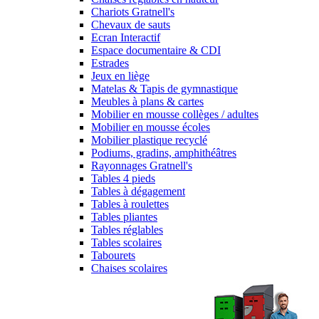
Chariots Gratnell's
Chevaux de sauts
Ecran Interactif
Espace documentaire & CDI
Estrades
Jeux en liège
Matelas & Tapis de gymnastique
Meubles à plans & cartes
Mobilier en mousse collèges / adultes
Mobilier en mousse écoles
Mobilier plastique recyclé
Podiums, gradins, amphithéâtres
Rayonnages Gratnell's
Tables 4 pieds
Tables à dégagement
Tables à roulettes
Tables pliantes
Tables réglables
Tables scolaires
Tabourets
Chaises scolaires