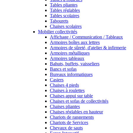
Tables pliantes
Tables réglables
Tables scolaires
Tabourets
Chaises scolaires
Mobilier collectivités
Affichage / Communication / Tableaux
Armoires boîtes aux lettres
Armoires de sûreté, d'atelier & infirmerie
Armoires métalliques
Armoires tableaux
Bahuts, buffets, vaisseliers
Bancs et sofas
Bureaux informatiques
Casiers
Chaises 4 pieds
Chaises à roulettes
Chaises appui sur table
Chaises et sofas de collectivités
Chaises pliantes
Chaises réglables en hauteur
Chariots de rangements
Chariots de Services
Chevaux de sauts