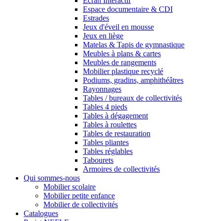
Ecran Interactif
Espace documentaire & CDI
Estrades
Jeux d'éveil en mousse
Jeux en liège
Matelas & Tapis de gymnastique
Meubles à plans & cartes
Meubles de rangements
Mobilier plastique recyclé
Podiums, gradins, amphithéâtres
Rayonnages
Tables / bureaux de collectivités
Tables 4 pieds
Tables à dégagement
Tables à roulettes
Tables de restauration
Tables pliantes
Tables réglables
Tabourets
Armoires de collectivités
Qui sommes-nous
Mobilier scolaire
Mobilier petite enfance
Mobilier de collectivités
Catalogues