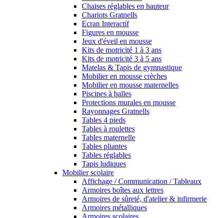
Chaises réglables en hauteur
Chariots Gratnells
Ecran Interactif
Figures en mousse
Jeux d'éveil en mousse
Kits de motricité 1 à 3 ans
Kits de motricité 3 à 5 ans
Matelas & Tapis de gymnastique
Mobilier en mousse crèches
Mobilier en mousse maternelles
Piscines à balles
Protections murales en mousse
Rayonnages Gratnells
Tables 4 pieds
Tables à roulettes
Tables maternelle
Tables pliantes
Tables réglables
Tapis ludiques
Mobilier scolaire
Affichage / Communication / Tableaux
Armoires boîtes aux lettres
Armoires de sûreté, d'atelier & infirmerie
Armoires métalliques
Armoires scolaires