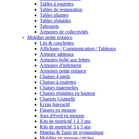
Tables à roulettes
Tables de restauration
Tables pliantes
Tables réglables
Tabourets
Armoires de collectivités
Mobilier petite enfance
Lits & couchettes
Affichage / Communication / Tableaux
Armoire tableaux
Armoires boîte aux lettres
Armoires d'infirmerie
Armoires petite enfance
Chaises 4 pieds
Chaises à roulettes
Chaises maternelles
Chaises réglables en hauteur
Chariots Gratnells
Ecran Interactif
Figures en mousse
Jeux d'éveil en mousse
Kits de motricité 1 à 3 ans
Kits de motricité 3 à 5 ans
Matelas & Tapis de gymnastique
Mobilier en mousse crèches