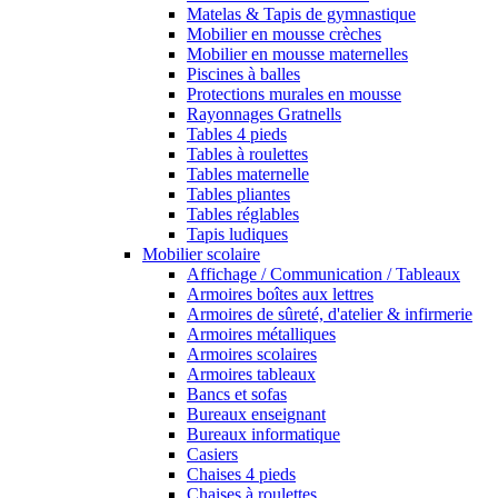
Matelas & Tapis de gymnastique
Mobilier en mousse crèches
Mobilier en mousse maternelles
Piscines à balles
Protections murales en mousse
Rayonnages Gratnells
Tables 4 pieds
Tables à roulettes
Tables maternelle
Tables pliantes
Tables réglables
Tapis ludiques
Mobilier scolaire
Affichage / Communication / Tableaux
Armoires boîtes aux lettres
Armoires de sûreté, d'atelier & infirmerie
Armoires métalliques
Armoires scolaires
Armoires tableaux
Bancs et sofas
Bureaux enseignant
Bureaux informatique
Casiers
Chaises 4 pieds
Chaises à roulettes