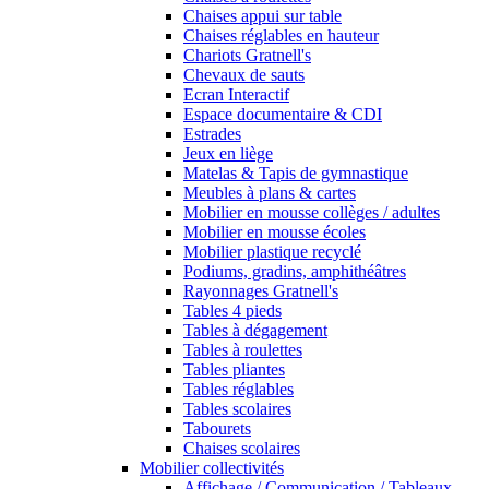
Chaises appui sur table
Chaises réglables en hauteur
Chariots Gratnell's
Chevaux de sauts
Ecran Interactif
Espace documentaire & CDI
Estrades
Jeux en liège
Matelas & Tapis de gymnastique
Meubles à plans & cartes
Mobilier en mousse collèges / adultes
Mobilier en mousse écoles
Mobilier plastique recyclé
Podiums, gradins, amphithéâtres
Rayonnages Gratnell's
Tables 4 pieds
Tables à dégagement
Tables à roulettes
Tables pliantes
Tables réglables
Tables scolaires
Tabourets
Chaises scolaires
Mobilier collectivités
Affichage / Communication / Tableaux