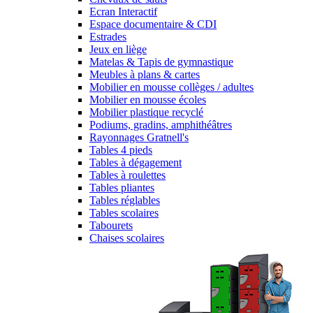
Ecran Interactif
Espace documentaire & CDI
Estrades
Jeux en liège
Matelas & Tapis de gymnastique
Meubles à plans & cartes
Mobilier en mousse collèges / adultes
Mobilier en mousse écoles
Mobilier plastique recyclé
Podiums, gradins, amphithéâtres
Rayonnages Gratnell's
Tables 4 pieds
Tables à dégagement
Tables à roulettes
Tables pliantes
Tables réglables
Tables scolaires
Tabourets
Chaises scolaires