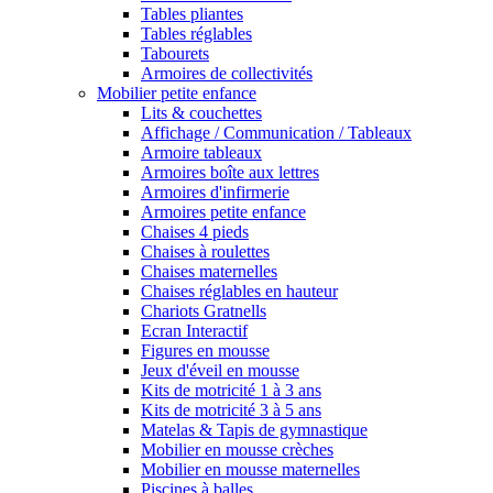
Tables pliantes
Tables réglables
Tabourets
Armoires de collectivités
Mobilier petite enfance
Lits & couchettes
Affichage / Communication / Tableaux
Armoire tableaux
Armoires boîte aux lettres
Armoires d'infirmerie
Armoires petite enfance
Chaises 4 pieds
Chaises à roulettes
Chaises maternelles
Chaises réglables en hauteur
Chariots Gratnells
Ecran Interactif
Figures en mousse
Jeux d'éveil en mousse
Kits de motricité 1 à 3 ans
Kits de motricité 3 à 5 ans
Matelas & Tapis de gymnastique
Mobilier en mousse crèches
Mobilier en mousse maternelles
Piscines à balles