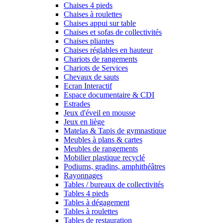
Chaises 4 pieds
Chaises à roulettes
Chaises appui sur table
Chaises et sofas de collectivités
Chaises pliantes
Chaises réglables en hauteur
Chariots de rangements
Chariots de Services
Chevaux de sauts
Ecran Interactif
Espace documentaire & CDI
Estrades
Jeux d'éveil en mousse
Jeux en liège
Matelas & Tapis de gymnastique
Meubles à plans & cartes
Meubles de rangements
Mobilier plastique recyclé
Podiums, gradins, amphithéâtres
Rayonnages
Tables / bureaux de collectivités
Tables 4 pieds
Tables à dégagement
Tables à roulettes
Tables de restauration