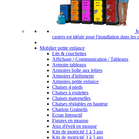
M
casiers est idéale pour l'installation dans les
Mobilier petite enfance
Lits & couchettes
Affichage / Communication / Tableaux
Armoire tableaux
Armoires boîte aux lettres
Armoires d'infirmerie
Armoires petite enfance
Chaises 4 pieds
Chaises à roulettes
Chaises maternelles
Chaises réglables en hauteur
Chariots Gratnells
Ecran Interactif
Figures en mousse
Jeux d'éveil en mousse
Kits de motricité 1 à 3 ans
Kits de motricité 3 à 5 ans