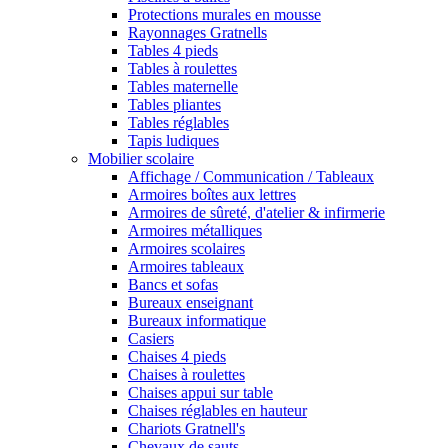
Protections murales en mousse
Rayonnages Gratnells
Tables 4 pieds
Tables à roulettes
Tables maternelle
Tables pliantes
Tables réglables
Tapis ludiques
Mobilier scolaire
Affichage / Communication / Tableaux
Armoires boîtes aux lettres
Armoires de sûreté, d'atelier & infirmerie
Armoires métalliques
Armoires scolaires
Armoires tableaux
Bancs et sofas
Bureaux enseignant
Bureaux informatique
Casiers
Chaises 4 pieds
Chaises à roulettes
Chaises appui sur table
Chaises réglables en hauteur
Chariots Gratnell's
Chevaux de sauts