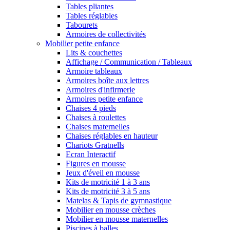
Tables pliantes
Tables réglables
Tabourets
Armoires de collectivités
Mobilier petite enfance
Lits & couchettes
Affichage / Communication / Tableaux
Armoire tableaux
Armoires boîte aux lettres
Armoires d'infirmerie
Armoires petite enfance
Chaises 4 pieds
Chaises à roulettes
Chaises maternelles
Chaises réglables en hauteur
Chariots Gratnells
Ecran Interactif
Figures en mousse
Jeux d'éveil en mousse
Kits de motricité 1 à 3 ans
Kits de motricité 3 à 5 ans
Matelas & Tapis de gymnastique
Mobilier en mousse crèches
Mobilier en mousse maternelles
Piscines à balles