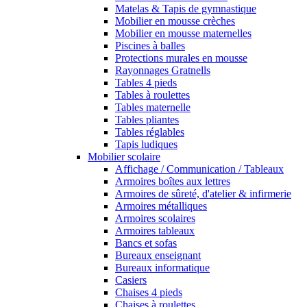
Matelas & Tapis de gymnastique
Mobilier en mousse crèches
Mobilier en mousse maternelles
Piscines à balles
Protections murales en mousse
Rayonnages Gratnells
Tables 4 pieds
Tables à roulettes
Tables maternelle
Tables pliantes
Tables réglables
Tapis ludiques
Mobilier scolaire
Affichage / Communication / Tableaux
Armoires boîtes aux lettres
Armoires de sûreté, d'atelier & infirmerie
Armoires métalliques
Armoires scolaires
Armoires tableaux
Bancs et sofas
Bureaux enseignant
Bureaux informatique
Casiers
Chaises 4 pieds
Chaises à roulettes