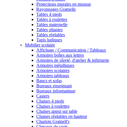
Protections murales en mousse
Rayonnages Gratnells
Tables 4 pieds
Tables à roulettes
Tables maternelle
Tables pliantes
Tables réglables
Tapis ludiques
Mobilier scolaire
Affichage / Communication / Tableaux
Armoires boîtes aux lettres
Armoires de sûreté, d'atelier & infirmerie
Armoires métalliques
Armoires scolaires
Armoires tableaux
Bancs et sofas
Bureaux enseignant
Bureaux informatique
Casiers
Chaises 4 pieds
Chaises à roulettes
Chaises appui sur table
Chaises réglables en hauteur
Chariots Gratnell's
Chevaux de sauts