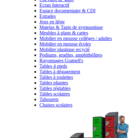
Ecran Interactif
Espace documentaire & CDI
Estrades
Jeux en liège
Matelas & Tapis de gymnastique
Meubles à plans & cartes
Mobilier en mousse collèges / adultes
Mobilier en mousse écoles
Mobilier plastique recyclé
Podiums, gradins, amphithéâtres
Rayonnages Gratnell's
Tables 4 pieds
Tables à dégagement
Tables à roulettes
Tables pliantes
Tables réglables
Tables scolaires
Tabourets
Chaises scolaires