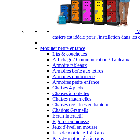
M
casiers est idéale pour l'installation dans les
Mobilier petite enfance
Lits & couchettes
Affichage / Communication / Tableaux
Armoire tableaux
Armoires boîte aux lettres
Armoires d'infirmerie
Armoires petite enfance
Chaises 4 pieds
Chaises à roulettes
Chaises maternelles
Chaises réglables en hauteur
Chariots Gratnells
Ecran Interactif
Figures en mousse
Jeux d'éveil en mousse
Kits de motricité 1 à 3 ans
Kits de motricité 3 à 5 ans