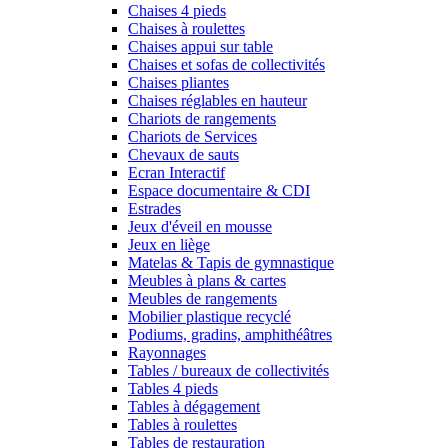
Chaises 4 pieds
Chaises à roulettes
Chaises appui sur table
Chaises et sofas de collectivités
Chaises pliantes
Chaises réglables en hauteur
Chariots de rangements
Chariots de Services
Chevaux de sauts
Ecran Interactif
Espace documentaire & CDI
Estrades
Jeux d'éveil en mousse
Jeux en liège
Matelas & Tapis de gymnastique
Meubles à plans & cartes
Meubles de rangements
Mobilier plastique recyclé
Podiums, gradins, amphithéâtres
Rayonnages
Tables / bureaux de collectivités
Tables 4 pieds
Tables à dégagement
Tables à roulettes
Tables de restauration