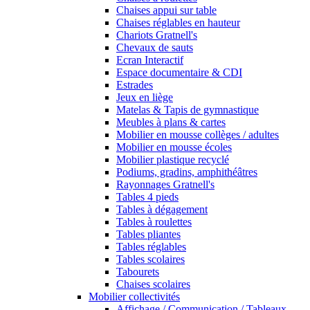
Chaises appui sur table
Chaises réglables en hauteur
Chariots Gratnell's
Chevaux de sauts
Ecran Interactif
Espace documentaire & CDI
Estrades
Jeux en liège
Matelas & Tapis de gymnastique
Meubles à plans & cartes
Mobilier en mousse collèges / adultes
Mobilier en mousse écoles
Mobilier plastique recyclé
Podiums, gradins, amphithéâtres
Rayonnages Gratnell's
Tables 4 pieds
Tables à dégagement
Tables à roulettes
Tables pliantes
Tables réglables
Tables scolaires
Tabourets
Chaises scolaires
Mobilier collectivités
Affichage / Communication / Tableaux